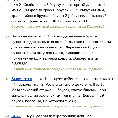
ним 2. Свойственный бруску, характерный для него. 3.
Имеющий форму бруска [брусок 2.]. 4. Выпускаемый,
хранящийся в брусках [брусок 2.], брусками. Толковый
словарь Ефремовой. Т. Ф. Ефремова. 2000 …
Современный толковый словарь русского языка Ефремовой
Валек
— валёк м. 1. Плоский деревянный брусок с
67
рукояткой для выколачивания белья при полоскании или
для катания его на скалке. отт. Деревянный брусок с
рукояткой или округлая палка, имеющие различное
применение (для валяния шерсти, обмолота и т.п.).
2.&#8230; …
Современный толковый словарь русского языка Ефремовой
Выколотка
— I ж. 1. процесс действия по гл. выколачивать
68
I 4., выколотить I 2. Результат такого действия. II ж. 1.
Металлический стержень, брусок, употребляемый при
выколачивании заклепок, винтов и т.п. 2. Деревянный
брусок, болванка, на которой&#8230; …
Современный толковый словарь русского языка Ефремовой
БРУС
— муж. долгий четырегранник; длинное
69