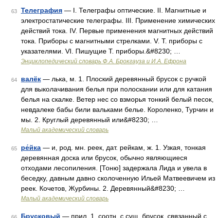
Телеграфия
— I. Телеграфы оптические. II. Магнитные и
63
электростатические телеграфы. III. Применение химических
действий тока. IV. Первые применения магнитных действий
тока. Приборы с магнитными стрелками. V. Т. приборы с
указателями. VI. Пишущие Т. приборы.&#8230; …
Энциклопедический словарь Ф.А. Брокгауза и И.А. Ефрона
валёк
— лька, м. 1. Плоский деревянный брусок с ручкой
64
для выколачивания белья при полоскании или для катания
белья на скалке. Ветер нес со взморья тонкий белый песок,
невдалеке бабы били вальками белье. Короленко, Турчин и
мы. 2. Круглый деревянный или&#8230; …
Малый академический словарь
ре́йка
— и, род. мн. реек, дат. рейкам, ж. 1. Узкая, тонкая
65
деревянная доска или брусок, обычно являющиеся
отходами лесопиления. [Тоню] задержала Лида и увела в
беседку, давным давно сколоченную Ильей Матвеевичем из
реек. Кочетов, Журбины. 2. Деревянный&#8230; …
Малый академический словарь
Брусковый
— прил. 1. соотн. с сущ. брусок, связанный с
66