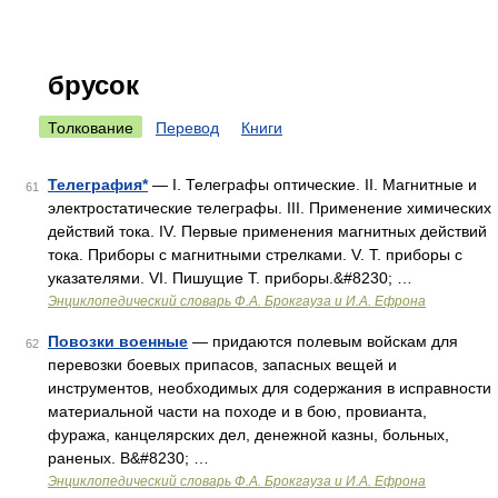
брусок
Толкование
Перевод
Книги
Телеграфия*
— I. Телеграфы оптические. II. Магнитные и
61
электростатические телеграфы. III. Применение химических
действий тока. IV. Первые применения магнитных действий
тока. Приборы с магнитными стрелками. V. Т. приборы с
указателями. VI. Пишущие Т. приборы.&#8230; …
Энциклопедический словарь Ф.А. Брокгауза и И.А. Ефрона
Повозки военные
— придаются полевым войскам для
62
перевозки боевых припасов, запасных вещей и
инструментов, необходимых для содержания в исправности
материальной части на походе и в бою, провианта,
фуража, канцелярских дел, денежной казны, больных,
раненых. В&#8230; …
Энциклопедический словарь Ф.А. Брокгауза и И.А. Ефрона