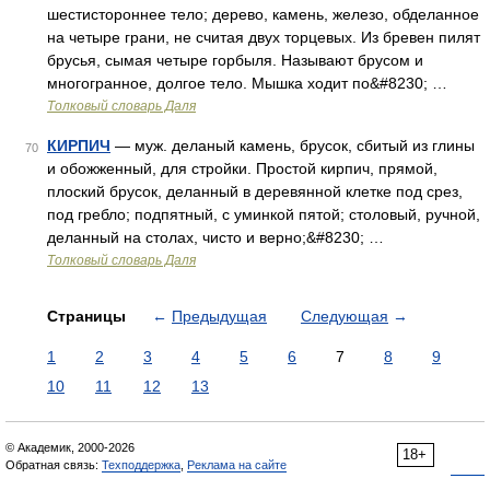
шестистороннее тело; дерево, камень, железо, обделанное
на четыре грани, не считая двух торцевых. Из бревен пилят
брусья, сымая четыре горбыля. Называют брусом и
многогранное, долгое тело. Мышка ходит по&#8230; …
Толковый словарь Даля
КИРПИЧ
— муж. деланый камень, брусок, сбитый из глины
70
и обожженный, для стройки. Простой кирпич, прямой,
плоский брусок, деланный в деревянной клетке под срез,
под гребло; подпятный, с уминкой пятой; столовый, ручной,
деланный на столах, чисто и верно;&#8230; …
Толковый словарь Даля
Страницы
←
Предыдущая
Следующая
→
1
2
3
4
5
6
7
8
9
10
11
12
13
© Академик, 2000-2026
18+
Обратная связь:
Техподдержка
,
Реклама на сайте